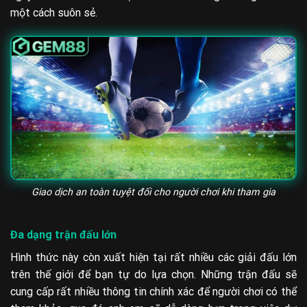
một cách suôn sẻ.
Giao dịch an toàn tuyệt đối cho người chơi khi tham gia
Đa dạng trận đấu lớn
Hình thức này còn xuất hiện tại rất nhiều các giải đấu lớn
trên thế giới để bạn tự do lựa chọn. Những trận đấu sẽ
cung cấp rất nhiều thông tin chính xác để người chơi có thể