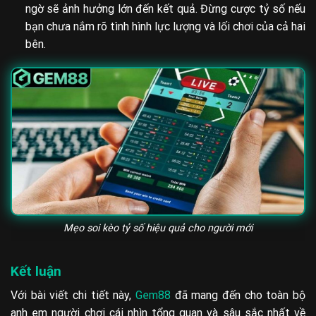
ngờ sẽ ảnh hưởng lớn đến kết quả. Đừng cược tỷ số nếu
bạn chưa nắm rõ tình hình lực lượng và lối chơi của cả hai
bên.
Mẹo soi kèo tỷ số hiệu quả cho người mới
Kết luận
Với bài viết chi tiết này,
Gem88
đã mang đến cho toàn bộ
anh em người chơi cái nhìn tổng quan và sâu sắc nhất về