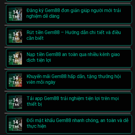
Đăng ký Gem88 đơn giản giúp người mới trải
14
nghiệm dễ dàng
Th6
Rút tiền Gem88 – Hướng dẫn chi tiết và điều
14
cần biết
Th6
Nạp tiền Gem88 an toàn qua nhiều kênh giao
14
dịch tiện lợi
Th6
Khuyến mãi Gem88 hấp dẫn, tặng thưởng hội
14
viên mỗi ngày
Th6
Tải app Gem88 trải nghiệm tiện lợi trên mọi
14
thiết bị
Th6
Đổi mật khẩu Gem88 nhanh chóng, an toàn và dễ
14
thực hiện
Th6