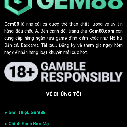
Gem88
là nhà cái cá cược thể thao chất lượng và uy tín
hàng đầu châu Á. Bên cạnh đó, trang chủ
Gem88.com
còn
cung cấp hàng ngàn tựa game đình đám khác như Nổ hũ,
Bắn cá, Baccarat, Tài xỉu... Đăng ký và tham gia ngay hôm
nay để nhận hàng loạt khuyến mãi cực hot.
VỀ CHÚNG TÔI
Giới Thiệu Gem88
Chính Sách Bảo Mật