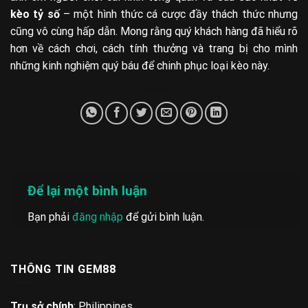
kèo tỷ số
– một hình thức cá cược đầy thách thức nhưng
cũng vô cùng hấp dẫn. Mong rằng quý khách hàng đã hiểu rõ
hơn về cách chơi, cách tính thưởng và trang bị cho mình
những kinh nghiệm quý báu để chinh phục loại kèo này.
Để lại một bình luận
Bạn phải
đăng nhập
để gửi bình luận.
THÔNG TIN GEM88
Trụ sở chính
: Philippines